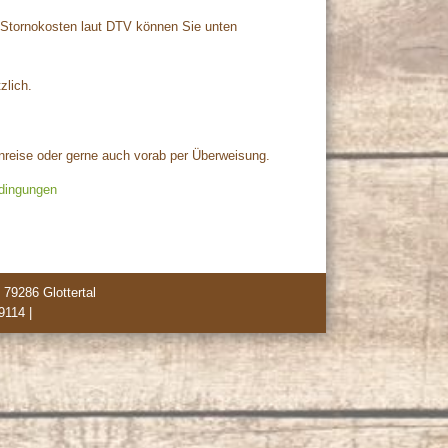
e Stornokosten laut DTV können Sie unten
zlich.
nreise oder gerne auch vorab per Überweisung.
edingungen
|
79286 Glottertal
9114
|