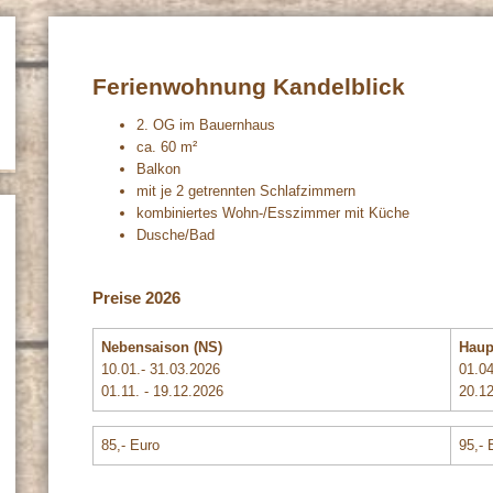
Ferienwohnung Kandelblick
2. OG im Bauernhaus
ca. 60 m²
Balkon
mit je 2 getrennten Schlafzimmern
kombiniertes Wohn-/Esszimmer mit Küche
Dusche/Bad
Preise 2026
Nebensaison (NS)
Haup
10.01.- 31.03.2026
01.04
01.11. - 19.12.2026
20.12
85,- Euro
95,- 