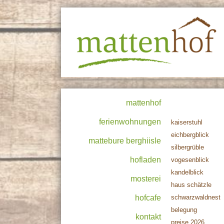
mattenhof
ferienwohnungen
kaiserstuhl
eichbergblick
mattebure berghiisle
silbergrüble
hofladen
vogesenblick
kandelblick
mosterei
haus schätzle
hofcafe
schwarzwaldnest
belegung
kontakt
preise 2026